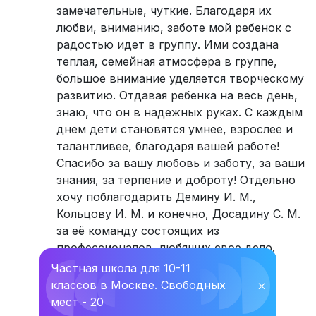
замечательные, чуткие. Благодаря их
любви, вниманию, заботе мой ребенок с
радостью идет в группу. Ими создана
теплая, семейная атмосфера в группе,
большое внимание уделяется творческому
развитию. Отдавая ребенка на весь день,
знаю, что он в надежных руках. С каждым
днем дети становятся умнее, взрослее и
талантливее, благодаря вашей работе!
Спасибо за вашу любовь и заботу, за ваши
знания, за терпение и доброту! Отдельно
хочу поблагодарить Демину И. М.,
Кольцову И. М. и конечно, Досадину С. М.
за её команду состоящих из
профессионалов, любящих свое дело.
Желаю успехов в вашей дальнейшей
Частная школа для 10-11
работе, терпения, талантливых и
классов в Москве. Свободных
⛌
способных детей, спокойных и
мест - 20
понимающих родителей!