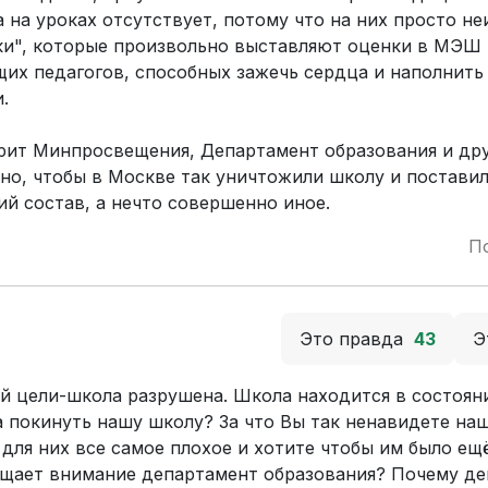
 на уроках отсутствует, потому что на них просто не
ики", которые произвольно выставляют оценки в МЭШ 
их педагогов, способных зажечь сердца и наполнить
.
рит Минпросвещения, Департамент образования и др
о, чтобы в Москве так уничтожили школу и поставил
й состав, а нечто совершенно иное.
П
Это правда
43
Э
й цели-школа разрушена. Школа находится в состоян
 покинуть нашу школу? За что Вы так ненавидете на
для них все самое плохое и хотите чтобы им было ещ
ащает внимание департамент образования? Почему д