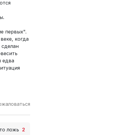
ются
ы.
е первых".
веке, когда
, сделан
овесить
ы едва
ситуация
ожаловаться
то ложь
2