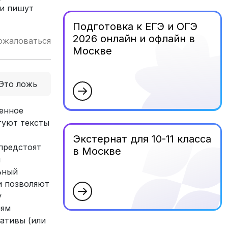
ли пишут
Подготовка к ЕГЭ и ОГЭ
2026 онлайн и офлайн в
ожаловаться
Москве
Это ложь
венное
туют тексты
Экстернат для 10-11 класса
 предстоят
в Москве
и
ьный
и позволяют
у
лям
ативы (или