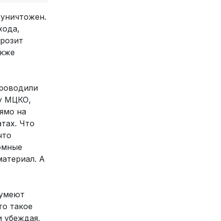
 уничтожен.
хода,
грозит
акже
проводили
су МЦКО,
ямо на
тах. Что
что
омные
материал. А
 умеют
то такое
и убеждая,