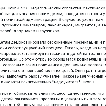
ра школы 423. Педагогический коллектив фактически
бных дать знания нашим детям, находятся на грани у
й политикой администрации. В случае их ухода, нам 
ыпускников бакалавров, пенсионеров, мигрантов, а т
тарей, дворников и грузчиков.
 детям демонстрировали бесконечные презентации и 
ски саботируя учебный процесс. Теперь, когда на но
зировалась, планируя натаскивать детей на тесты пр
ограммы. Об этом открыто сообщается родителям в ча
, согласны с таким положением дел, наивно полагая, 
ючительно в неспособности их детей. Они тратят огр
ны выполнять работу учителей, разжевывая учебный 
 а виноваты исключительно "недоучителя" школы.
итирует образовательный процесс. Единственное, что
 детей, замалчивать проблемы и убеждать их в том, ч
т на детей, приуменьшая значимость происходящего 