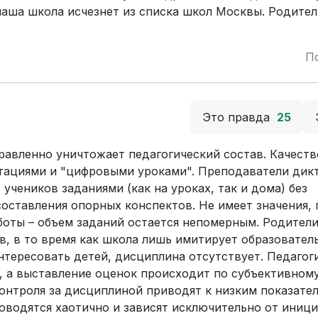
 наша школа исчезнет из списка школ Москвы. Родите
П
Это правда
25
авленно уничтожает педагогический состав. Качест
тациями и "цифровыми уроками". Преподаватели дик
 учеников заданиями (как на уроках, так и дома) без
оставления опорных конспектов. Не имеет значения,
боты – объем заданий остается непомерным. Родител
в, в то время как школа лишь имитирует образовател
интересовать детей, дисциплина отсутствует. Педагог
в, а выставление оценок происходит по субъективном
контроля за дисциплиной приводят к низким показате
оводятся хаотично и зависят исключительно от иници