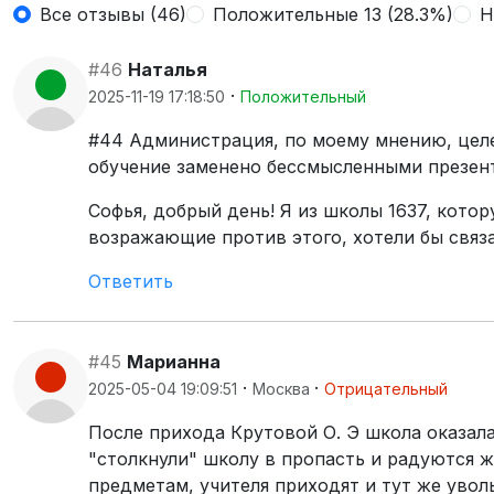
Все отзывы (46)
Положительные 13 (28.3%)
Н
#46
Наталья
·
2025-11-19 17:18:50
Положительный
#44 Администрация, по моему мнению, целе
обучение заменено бессмысленными презент
Софья, добрый день! Я из школы 1637, кот
возражающие против этого, хотели бы связа
Ответить
#45
Марианна
·
·
2025-05-04 19:09:51
Москва
Отрицательный
После прихода Крутовой О. Э школа оказалас
"столкнули" школу в пропасть и радуются ж
предметам, учителя приходят и тут же увол