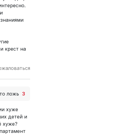
интересно.
и
 знаниями
угие
и крест на
ожаловаться
то ложь
3
ии хуже
ших детей и
ё хуже?
епартамент