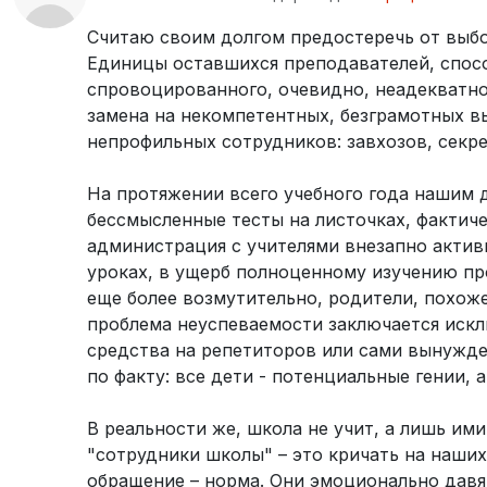
Считаю своим долгом предостеречь от выбо
Единицы оставшихся преподавателей, спосо
спровоцированного, очевидно, неадекватно
замена на некомпетентных, безграмотных в
непрофильных сотрудников: завхозов, секре
На протяжении всего учебного года нашим
бессмысленные тесты на листочках, фактиче
администрация с учителями внезапно активи
уроках, в ущерб полноценному изучению пр
еще более возмутительно, родители, похоже
проблема неуспеваемости заключается искл
средства на репетиторов или сами вынужде
по факту: все дети - потенциальные гении,
В реальности же, школа не учит, а лишь им
"сотрудники школы" – это кричать на наших
обращение – норма. Они эмоционально давя