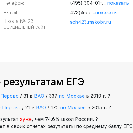
Телефон:
(495) 304-01-...
показать
E-mail:
423@edu...
показать
Школа №423
sch423.mskobr.ru
официальный сайт:
 результатам ЕГЭ
е
Перово
/
31 в
ВАО
/
337
по Москве
в 2019 г.
?
е
Перово
/
21 в
ВАО
/
175
по Москве
в 2015 г.
?
езультат
хуже
, чем 74.6% школ России.
?
т в своих отчетах результаты по среднему баллу ЕГЭ,