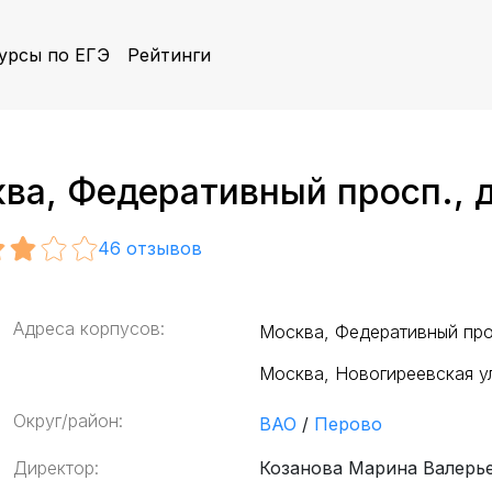
урсы по ЕГЭ
Рейтинги
а, Федеративный просп., д.
46
отзывов
Адреса корпусов:
Москва, Федеративный прос
Москва, Новогиреевская ул
Округ/район:
ВАО
/
Перово
Директор:
Козанова Марина Валерь