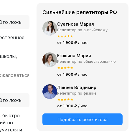
Сильнейшие репетиторы РФ
Это ложь
Суетнова Мария
Репетитор по английскому
★
★
★
★
★
чественное
от 1 900 ₽
/ час
Егошина Мария
 школы,
Репетитор по обществознанию
★
★
★
★
★
от 1 900 ₽
/ час
ожаловаться
Лакеев Владимир
Репетитор по физике
★
★
★
★
★
Это ложь
от 1 900 ₽
/ час
. быстро
Подобрать репетитора
ий по
учителя и