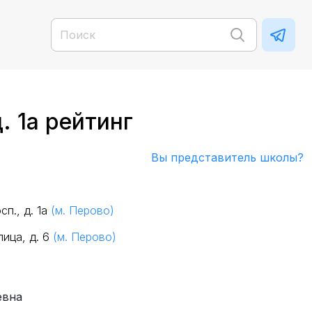
 1а рейтинг
Вы представитель школы?
п., д. 1а
(м. Перово)
ица, д. 6
(м. Перово)
евна