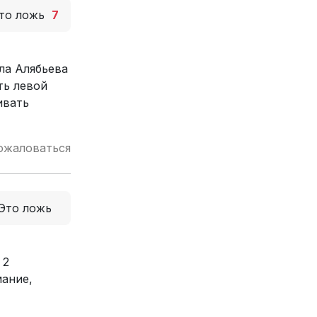
то ложь
7
ла Алябьева
ть левой
ивать
ожаловаться
Это ложь
 2
мание,