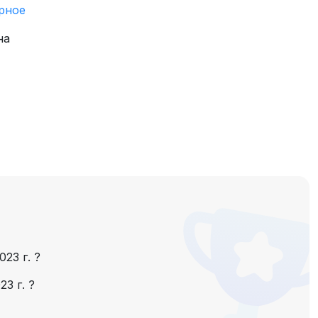
рное
на
023 г.
?
23 г.
?