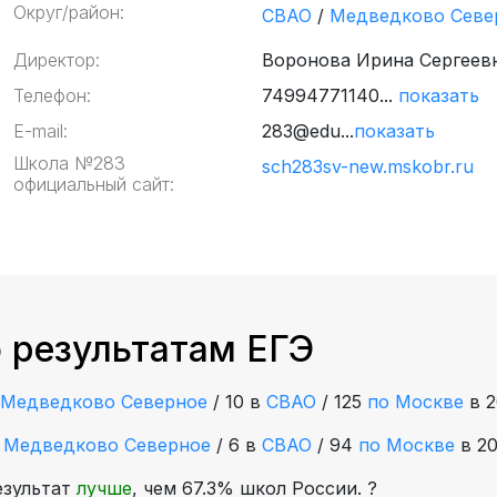
Округ/район:
СВАО
/
Медведково Севе
Директор:
Воронова Ирина Сергеев
Телефон:
74994771140...
показать
E-mail:
283@edu...
показать
Школа №283
sch283sv-new.mskobr.ru
официальный сайт:
 результатам ЕГЭ
Медведково Северное
/
10 в
СВАО
/
125
по Москве
в 2
е
Медведково Северное
/
6 в
СВАО
/
94
по Москве
в 20
езультат
лучше
, чем 67.3% школ России.
?