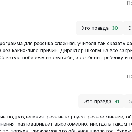
П
Это правда
30
Э
ограмма для ребёнка сложная, учителя так сказать са
ва без каких-либо причин. Директор школы на всё закры
 Советую поберечь нервы себе, а особенно ребёнку и 
П
Это правда
31
ые подразделения, разные корпуса, разное мнение, об
нения, разговаривает высокомерно, иногда в таком т
о то должен, уважаемая это обычная школа гос. Учреж