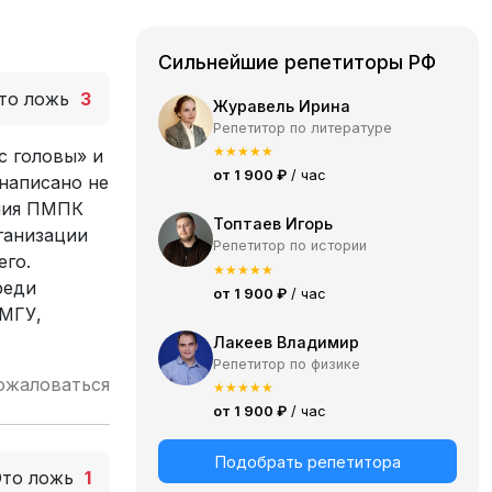
Сильнейшие репетиторы РФ
то ложь
3
Журавель Ирина
Репетитор по литературе
★
★
★
★
★
с головы» и
от 1 900 ₽
/ час
 написано не
ения ПМПК
Топтаев Игорь
ганизации
Репетитор по истории
его.
★
★
★
★
★
реди
от 1 900 ₽
/ час
 МГУ,
Лакеев Владимир
Репетитор по физике
ожаловаться
★
★
★
★
★
от 1 900 ₽
/ час
Подобрать репетитора
Это ложь
1