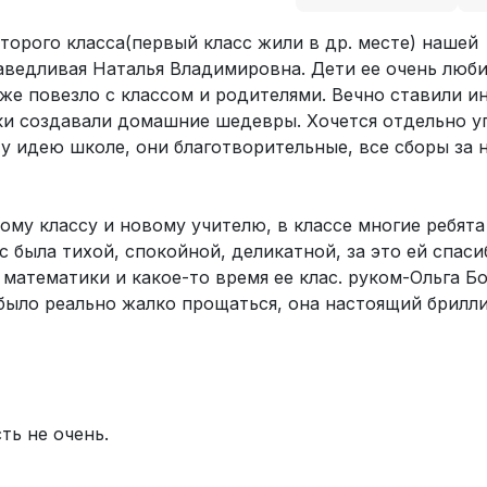
торого класса(первый класс жили в др. месте) нашей
раведливая Наталья Владимировна. Дети ее очень люби
 же повезло с классом и родителями. Вечно ставили и
ки создавали домашние шедевры. Хочется отдельно у
ту идею школе, они благотворительные, все сборы за 
му классу и новому учителю, в классе многие ребята 
 была тихой, спокойной, деликатной, за это ей спаси
математики и какое-то время ее клас. руком-Ольга Б
 было реально жалко прощаться, она настоящий брилл
ть не очень.