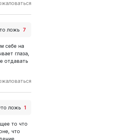
ожаловаться
то ложь
7
м себе на
вает глаза,
не отдавать
ожаловаться
Это ложь
1
щее то что
оне, что
дение,