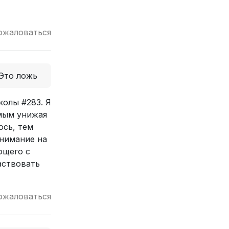
ожаловаться
Это ложь
колы #283. Я
амым унижая
ось, тем
внимание на
ющего с
аствовать
ожаловаться