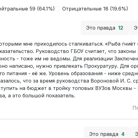
йтральные 59 (64.1%)
Отрицательные 18 (19.6%)
Это правда
12
Э
которыми мне приходилось сталкиваться. «Рыба гниёт 
казательство. Руководство ГБОУ считает, что законы
очность - тоже им не ведомы. Для реализации Заключ
оно написано, нужно привлекать Прокуратуру. Для ор
о питания - её же. Уровень образования - ниже средн
залось, что за время руководства Вороновой И. С. с
оступить на бюджет в тройку топовых ВУЗов Москвы -
а, а это большой показатель.
П
Это правда
4