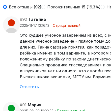
Все отзывы (92)
Положительные 15 (16.3%)
Не
#92
Татьяна
·
2025-11-17 12:16:13
Отрицательный
Это худшее учебное заверением из всех, с 
данное учебное заведение - прямое тому до
для них. Такие базовые понятия, как поряд
ребёнка именно в том варианте, в котором 
положенному ребёнку по закону диетическог
Специально проводила «исследование» и ока
выпускников нет ни одного, кто смог бы п
Высшая школа экономки, МГТУ им. Бауманов
Ответить
#91
Мария
·
2025-08-29 16:33:23
Положительный