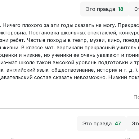
Это правда
18
Э
а. Ничего плохого за эти годы сказать не могу. Прекра
икторовна. Постановка школьных спектаклей, конкур
ни ребят. Частые походы в театр, музеи, кино, поезд
 жизни. В классе мат. вертикали прекрасный учитель
 оценки и низкие, но ученики ее очень уважают и пон
физ-мат школе такой высокой уровень подготовки и т
 английский язык, обществознание, история и т. д. ).
давательский состав сказать невозможно. Низкий пок
П
Это правда
47
Эт