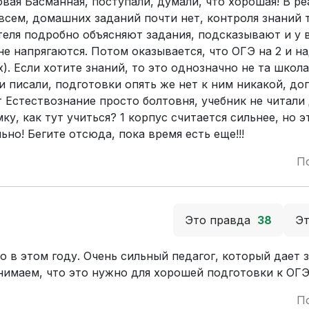
овая Басманная, поступали, думали, что хорошая! В р
5 всем, домашних заданий почти нет, контроля знаний 
теля подробно объясняют задания, подсказывают и у 
е напрягаются. Потом оказывается, что ОГЭ на 2 и н
. Если хотите знаний, то это однозначно не та школа
и писали, подготовки опять же нет к ним никакой, до
т Естествознание просто болтовня, учебник не читали
у, как тут учиться? 1 корпус считается сильнее, но э
ьно! Бегите отсюда, пока время есть еще!!!
П
Это правда
38
Э
о в этом году. Очень сильный педагог, который дает 
нимаем, что это нужно для хорошей подготовки к ОГЭ
П