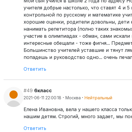
Мой сын учился в школе 2 года по адресу Н
учителя добрые настолько, что ставят 4 и 
контрольной по русскому и математике учи
хорошие оценки, родители довольны, дети н
нанимать репетитора (полно таких знакомых)
участие в олимпиадах - обман, сами искали 
интересные обещали - тоже фигня... Предме
Большинство учителей уставшие и тянут лямк
попадешь и руководство одно... очень печал
Ответить
#49
6класс
·
·
2021-06-11 22:00:18
Москва
Нейтральный
Елена Ивановна, вела у нашего класса тольк
нашим детям. Строгий, много задает, мы по
Ответить