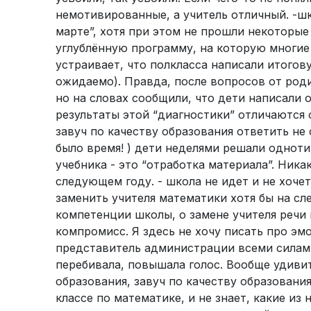
немотивированные, а учитель отличный. -шк
марте”, хотя при этом не прошли некоторые
углублённую программу, на которую многие 
устраивает, что полкласса написали итогов
ожидаемо). Правда, после вопросов от роди
но на словах сообщили, что дети написали 
результаты этой “диагностики” отличаются 
завуч по качеству образования ответить не 
было время! ) дети неделями решали одноти
учебника - это “отработка материала”. Ника
следующем году. - школа не идет и не хоче
заменить учителя математики хотя бы на сл
компетенции школы, о замене учителя речи 
компромисс. Я здесь не хочу писать про эмо
представитель администрации всеми силам
перебивала, повышала голос. Вообще удивит
образования, завуч по качеству образования 
классе по математике, и не знает, какие из