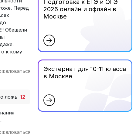
еальности
Подготовка к ЕГЭ и ОГЭ
тоже. Перед
2026 онлайн и офлайн в
всех
Москве
адо
!!! Обещали
пы
 даже.
то к кому
Экстернат для 10-11 класса
ожаловаться
в Москве
то ложь
12
знания
.
ожаловаться