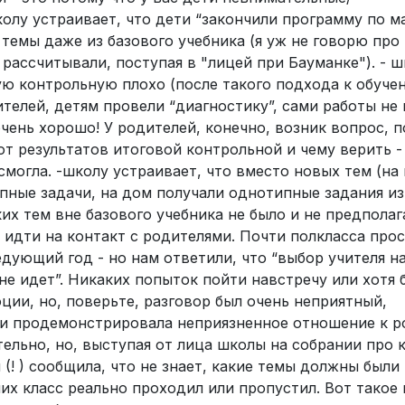
олу устраивает, что дети “закончили программу по м
 темы даже из базового учебника (я уж не говорю про
рассчитывали, поступая в "лицей при Бауманке"). - ш
ую контрольную плохо (после такого подхода к обуче
телей, детям провели “диагностику”, сами работы не 
очень хорошо! У родителей, конечно, возник вопрос, 
от результатов итоговой контрольной и чему верить -
смогла. -школу устраивает, что вместо новых тем (на
пные задачи, на дом получали однотипные задания из
ких тем вне базового учебника не было и не предполаг
т идти на контакт с родителями. Почти полкласса про
едующий год - но нам ответили, что “выбор учителя н
не идет”. Никаких попыток пойти навстречу или хотя 
ции, но, поверьте, разговор был очень неприятный,
и продемонстрировала неприязненное отношение к р
ельно, но, выступая от лица школы на собрании про 
(! ) сообщила, что не знает, какие темы должны были 
 них класс реально проходил или пропустил. Вот такое 