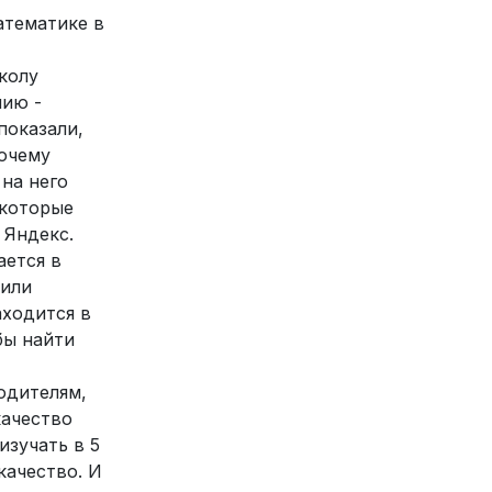
атематике в
колу
нию -
показали,
почему
 на него
 которые
 Яндекс.
ается в
сили
аходится в
бы найти
одителям,
качество
изучать в 5
качество. И