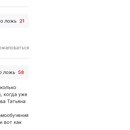
то ложь
21
ожаловаться
о ложь
58
сколько
, когда уже
ва Татьяна
амообучения
и вот как