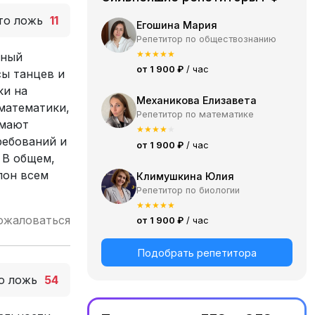
то ложь
11
Егошина Мария
Репетитор по обществознанию
★
★
★
★
★
сный
от 1 900 ₽
/ час
сы танцев и
ки на
Механикова Елизавета
 математики,
Репетитор по математике
имают
★
★
★
★
★
ребований и
от 1 900 ₽
/ час
 В общем,
лон всем
Климушкина Юлия
Репетитор по биологии
★
★
★
★
★
ожаловаться
от 1 900 ₽
/ час
Подобрать репетитора
о ложь
54