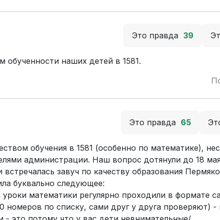
Это правда
39
Э
 обученности наших детей в 1581.
П
Это правда
65
Эт
ством обучения в 1581 (особенно по математике), не
елями администрации. Наш вопрос дотянули до 18 мая
и встречалась завуч по качеству образования Пермяко
ила буквально следующее:
а уроки математики регулярно проходили в формате с
 номеров по списку, сами друг у друга проверяют) - 
ли - это потому что у вас дети невнимательные/