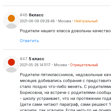
#48
6класс
·
·
2021-06-09 09:28:48
Москва
Нейтральный
Родители нашего класса довольны качеством
Ответить
#47
5 класс
·
·
2021-05-28 14:11:17
Москва
Отрицательный
Родители пятиклассников, недовольные каче
месяцев добивались собрания с представит
стало поздно что-либо менять. С родителям
Борисовна, на встрече с родителями сообщ
- школу устраивает, что на протяжении год
(дети сами читают параграф, сами решают 10
усвоили, так усвоили. Если чего-то не поня