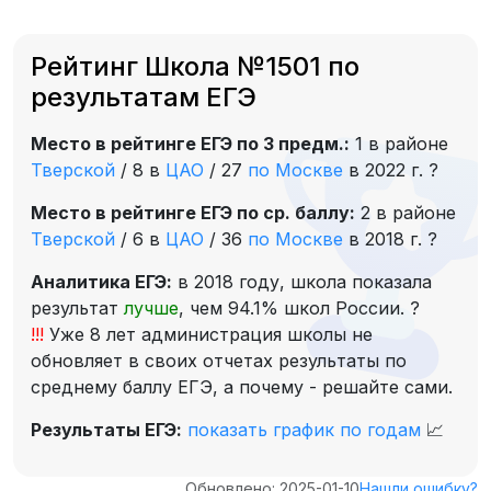
Рейтинг Школа №1501 по
результатам ЕГЭ
Место в рейтинге ЕГЭ по 3 предм.:
1 в районе
Тверской
/
8 в
ЦАО
/
27
по Москве
в 2022 г.
?
Место в рейтинге ЕГЭ по ср. баллу:
2 в районе
Тверской
/
6 в
ЦАО
/
36
по Москве
в 2018 г.
?
Аналитика ЕГЭ:
в 2018 году, школа показала
результат
лучше
, чем 94.1% школ России.
?
!!!
Уже 8 лет администрация школы не
обновляет в своих отчетах результаты по
среднему баллу ЕГЭ, а почему - решайте сами.
Результаты ЕГЭ:
показать график по годам
📈
Обновлено: 2025-01-10
Нашли ошибку?