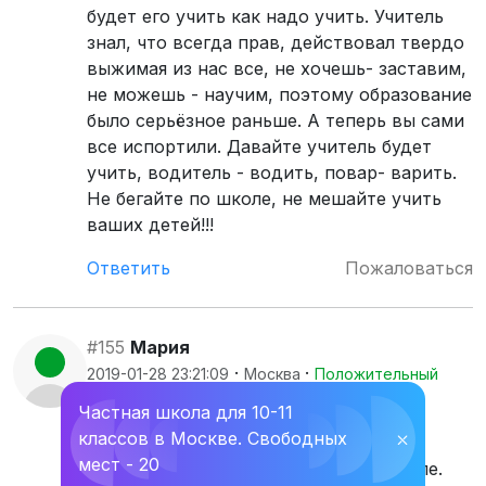
будет его учить как надо учить. Учитель
знал, что всегда прав, действовал твердо
выжимая из нас все, не хочешь- заставим,
не можешь - научим, поэтому образование
было серьёзное раньше. А теперь вы сами
все испортили. Давайте учитель будет
учить, водитель - водить, повар- варить.
Не бегайте по школе, не мешайте учить
ваших детей!!!
Ответить
Пожаловаться
#155
Мария
·
·
2019-01-28 23:21:09
Москва
Положительный
Частная школа для 10-11
Это правда
20
Это ложь
6
классов в Москве. Свободных
⛌
мест - 20
У меня двое детей учатся в этой школе.