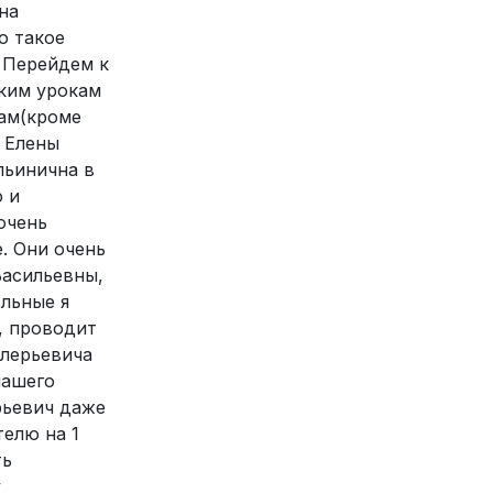
на
о такое
. Перейдем к
аким урокам
там(кроме
у Елены
льинична в
 и
очень
. Они очень
Васильевны,
ольные я
ы, проводит
алерьевича
нашего
рьевич даже
телю на 1
ть
у