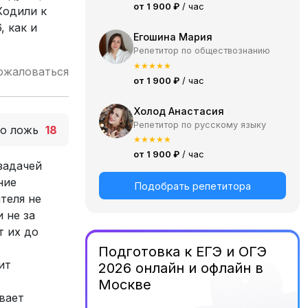
от 1 900 ₽
/ час
Ходили к
, как и
Егошина Мария
Репетитор по обществознанию
★
★
★
★
★
ожаловаться
от 1 900 ₽
/ час
Холод Анастасия
Репетитор по русскому языку
то ложь
18
★
★
★
★
★
от 1 900 ₽
/ час
задачей
ние
Подобрать репетитора
теля не
 не за
т их до
Подготовка к ЕГЭ и ОГЭ
ит
2026 онлайн и офлайн в
Москве
вает