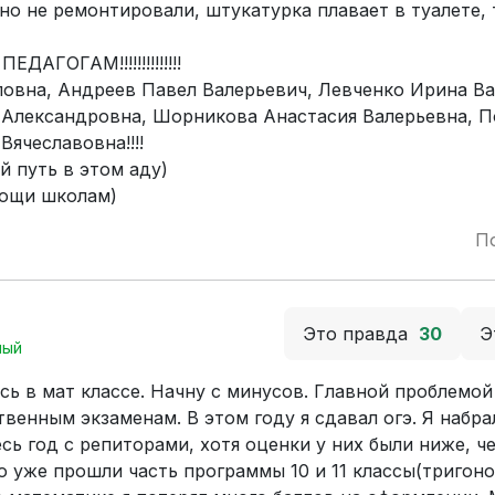
но не ремонтировали, штукатурка плавает в туалете, 
ГОГАМ!!!!!!!!!!!!!!
овна, Андреев Павел Валерьевич, Левченко Ирина Ва
 Александровна, Шорникова Анастасия Валерьевна, 
ячеславовна!!!!
 путь в этом аду)
мощи школам)
П
Это правда
30
Э
ный
усь в мат классе. Начну с минусов. Главной проблемой
твенным экзаменам. В этом году я сдавал огэ. Я набр
сь год с репиторами, хотя оценки у них были ниже, че
то уже прошли часть программы 10 и 11 классы(тригон