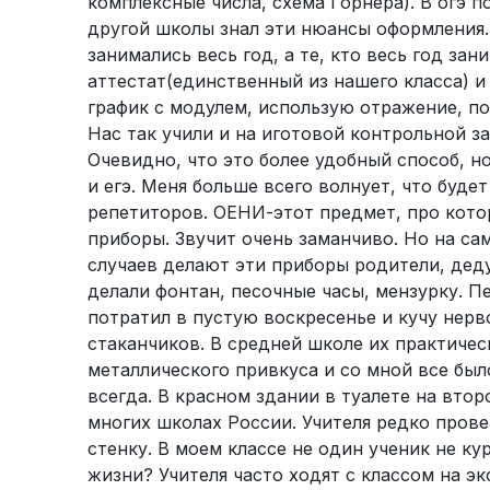
комплексные числа, схема Горнера). В огэ п
другой школы знал эти нюансы оформления. Я
занимались весь год, а те, кто весь год з
аттестат(единственный из нашего класса) и 
график с модулем, использую отражение, пот
Нас так учили и на иготовой контрольной з
Очевидно, что это более удобный способ, но
и егэ. Меня больше всего волнует, что будет
репетиторов. ОЕНИ-этот предмет, про кото
приборы. Звучит очень заманчиво. Но на са
случаев делают эти приборы родители, деду
делали фонтан, песочные часы, мензурку. Пе
потратил в пустую воскресенье и кучу нерв
стаканчиков. В средней школе их практичес
металлического привкуса и со мной все был
всегда. В красном здании в туалете на втор
многих школах России. Учителя редко пров
стенку. В моем классе не один ученик не к
жизни? Учителя часто ходят с классом на эк