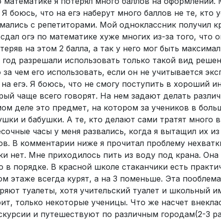
о математике я потерял много баллов на оформлении. 
 боюсь, что на егэ наберут много баллов не те, кто 
анимались с репетиторами. Мой одноклассник получил 
сдал огэ по математике хуже многих из-за того, что 
еряв на этом 2 балла, а так у него мог быть максимал
а год разрешали использовать только такой вид решен
 за чем его использовать, если он не учитывается экс
 на егэ. Я боюсь, что не смогу поступить в хороший и
рый чаще всего говорят. На нем задают делать разли
мом деле это предмет, на котором за учеников в бол
шки и бабушки. А те, кто делают сами тратят много 
сочные часы у меня развались, когда я вытащил их из
ов. В комментарии ниже я прочитал проблему нехватк
ки нет. Мне приходилось пить из воду под крана. Она
о в порядке. В красной школе стаканчики есть практи
ом этаже всегда курят, а на 3 поменьше. Эта пооблема
еряют туалеты, хотя учительский туалет и школьный 
урит, только некоторые ученицы. Что же насчет внекла
скурсии и путешествуют по различным городам(2-3 раз