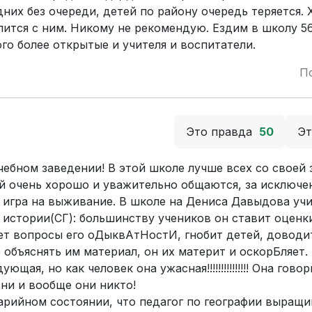
их без очереди, детей по району очередь теряется. 
ится с ним. Никому не рекомендую. Ездим в школу 56
го более открытые и учителя и воспитатели.
П
Это правда
50
Э
чебном заведении! В этой школе лучше всех со своей 
бой очень хорошо и уважительно общаются, за исключе
я игра на выживание. В школе на Дениса Давыдова учи
 истории(СГ): большинству учеников он ставит оценки
ает вопросы его оДыквAтHостИ, гнобит детей, доводи
б объяснять им материал, он их материт и оскорБляет.
я, но как человек она ужасная!!!!!!!!!!!!!!! Она говор
зни и вообще они никто!
арийном состоянии, что педагог по географии выращи