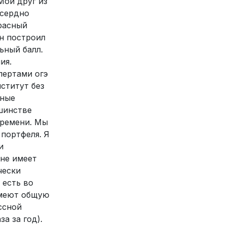
Мой друг из
усердно
красный
он построил
ьный балл.
ия.
пертами огэ
нститут без
чные
ьшинстве
времени. Мы
 портфеля. Я
и
 не имеет
чески
 есть во
имеют общую
ссной
а за год).