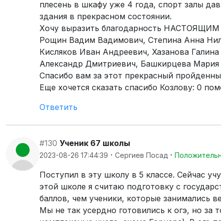
плесень в шкафу уже 4 года, спорт залы дав
здания в прекрасном состоянии.
Хочу выразить благодарность НАСТОЯЩИМ ПЕДА
Рощин Вадим Вадимович, Степина Анна Нил
Кисляков Иван Андреевич, Хазанова Галина
Александр Дмитриевич, Башкирцева Мария В
Спасибо вам за этот прекрасный пройденный
Еще хочется сказать спасибо Козлову: 0 по
Ответить
#130
Ученик 67 школы
·
·
2023-08-26 17:44:39
Сергиев Посад
Положитель
Поступил в эту школу в 5 классе. Сейчас уч
этой школе я считаю подготовку с государс
баллов, чем ученики, которые занимались ве
Мы не так усердно готовились к огэ, но за 