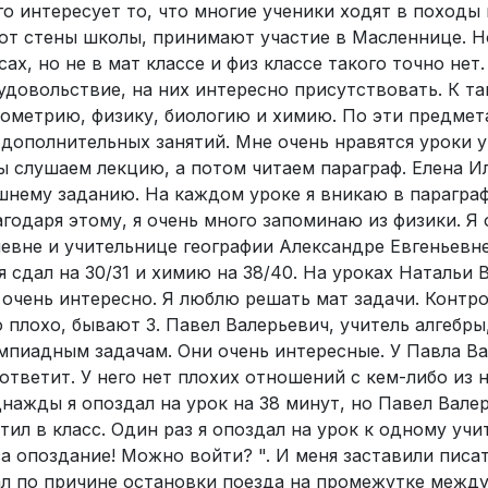
го интересует то, что многие ученики ходят в походы 
ают стены школы, принимают участие в Масленнице. Н
ах, но не в мат классе и физ классе такого точно нет
удовольствие, на них интересно присутствовать. К т
 геометрию, физику, биологию и химию. По эти предме
дополнительных занятий. Мне очень нравятся уроки 
ы слушаем лекцию, а потом читаем параграф. Елена И
нему заданию. На каждом уроке я вникаю в параграф
одаря этому, я очень много запоминаю из физики. Я 
евне и учительнице географии Александре Евгеньевне
 сдал на 30/31 и химию на 38/40. На уроках Натальи 
 очень интересно. Я люблю решать мат задачи. Контр
ю плохо, бывают 3. Павел Валерьевич, учитель алгебр
мпиадным задачам. Они очень интересные. У Павла В
ответит. У него нет плохих отношений с кем-либо из 
Однажды я опоздал на урок на 38 минут, но Павел Вале
тил в класс. Один раз я опоздал на урок к одному учи
за опоздание! Можно войти? ". И меня заставили писа
ал по причине остановки поезда на промежутке межд