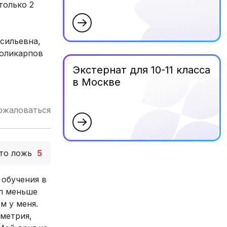
только 2
сильевна,
Поликарпов
Экстернат для 10-11 класса
в Москве
ожаловаться
то ложь
5
 обучения в
ал меньше
м у меня.
ометрия,