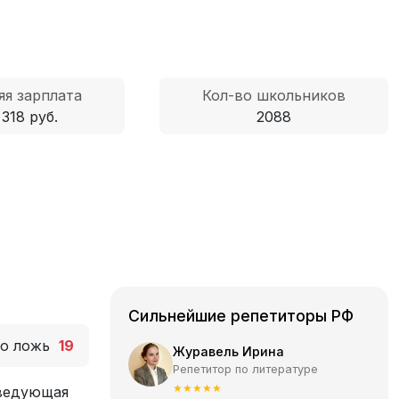
яя зарплата
Кол-во школьников
 318 руб.
2088
Сильнейшие репетиторы РФ
то ложь
19
Журавель Ирина
Репетитор по литературе
★
★
★
★
★
аведующая