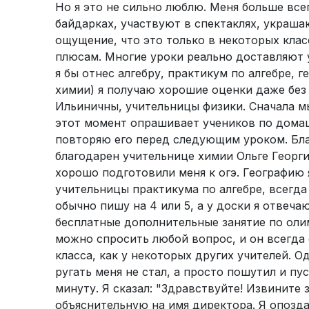
Но я это не сильно люблю. Меня больше все
байдарках, участвуют в спектаклях, украш
ощущение, что это только в некоторых класс
плюсам. Многие уроки реально доставляют 
я бы отнес алгебру, практикум по алгебре,
химии) я получаю хорошие оценки даже без 
Ильиничны, учительницы физики. Сначала м
этот момент опрашивает учеников по домаш
повторяю его перед следующим уроком. Благ
благодарен учительнице химии Ольге Георги
хорошо подготовили меня к огэ. Географию я
учительницы практикума по алгебре, всегда
обычно пишу на 4 или 5, а у доски я отвеча
бесплатные дополнительные занятие по оли
можно спросить любой вопрос, и он всегда 
класса, как у некоторых других учителей. 
ругать меня не стал, а просто пошутил и пус
минуту. Я сказал: "Здравствуйте! Извините 
объяснительную на имя директора. Я опозд