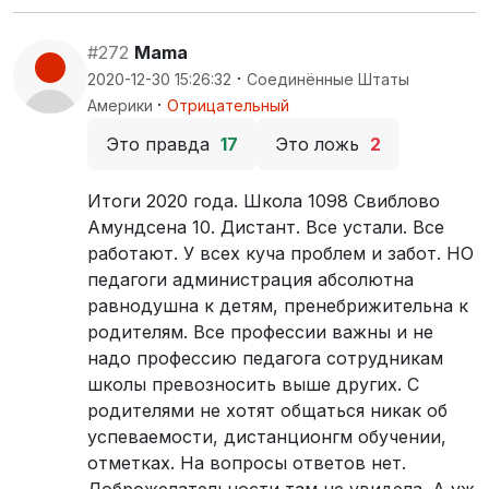
#272
Mama
·
2020-12-30 15:26:32
Соединённые Штаты
·
Америки
Отрицательный
Это правда
17
Это ложь
2
Итоги 2020 года. Школа 1098 Свиблово
Амундсена 10. Дистант. Все устали. Все
работают. У всех куча проблем и забот. НО
педагоги администрация абсолютна
равнодушна к детям, пренебрижительна к
родителям. Все профессии важны и не
надо профессию педагога сотрудникам
школы превозносить выше других. С
родителями не хотят общаться никак об
успеваемости, дистанционгм обучении,
отметках. На вопросы ответов нет.
Доброжелательности там не увидела. А уж