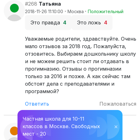
#268
Татьяна
·
·
2018-11-26 11:10:00
Москва
Положительный
Это правда
4
Это ложь
4
Уважаемые родители, здравствуйте. Очень
мало отзывов за 2018 год. Пожалуйста,
отзовитесь. Выбираем дошкольнику школу
и не можем решить стоит ли отдавать в
прогимназию. Отзывы о прогимназии
только за 2016 и позже. А как сейчас там
обстоят дела с преподавателями и
программой?
Ответить
Пожаловаться
Частная школа для 10-11
классов в Москве. Свободных
⛌
#267
Алина
мест - 20
·
·
2018-07-28 17:08:12
Сочи
Нейтральный