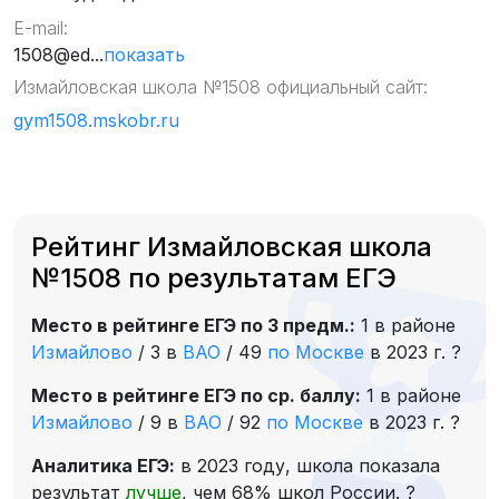
E-mail:
1508@ed...
показать
Измайловская школа №1508 официальный сайт:
gym1508.mskobr.ru
Рейтинг Измайловская школа
№1508 по результатам ЕГЭ
Место в рейтинге ЕГЭ по 3 предм.:
1 в районе
Измайлово
/
3 в
ВАО
/
49
по Москве
в 2023 г.
?
Место в рейтинге ЕГЭ по ср. баллу:
1 в районе
Измайлово
/
9 в
ВАО
/
92
по Москве
в 2023 г.
?
Аналитика ЕГЭ:
в 2023 году, школа показала
результат
лучше
, чем 68% школ России.
?