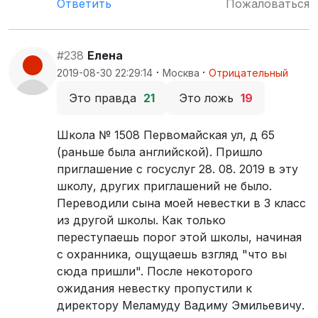
Ответить
Пожаловаться
#238
Елена
·
·
2019-08-30 22:29:14
Москва
Отрицательный
Это правда
21
Это ложь
19
Школа № 1508 Первомайская ул, д 65
(раньше была английской). Пришло
приглашение с госуслуг 28. 08. 2019 в эту
школу, других приглашений не было.
Переводили сына моей невестки в 3 класс
из другой школы. Как только
переступаешь порог этой школы, начиная
с охранника, ощущаешь взгляд "что вы
сюда пришли". После некоторого
ожидания невестку пропустили к
директору Меламуду Вадиму Эмильевичу.