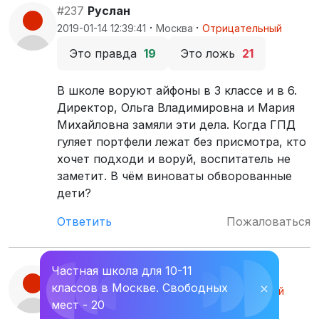
#237
Руслан
·
·
2019-01-14 12:39:41
Москва
Отрицательный
Это правда
19
Это ложь
21
В школе воруют айфоны в 3 классе и в 6.
Директор, Ольга Владимировна и Мария
Михайловна замяли эти дела. Когда ГПД
гуляет портфели лежат без присмотра, кто
хочет подходи и воруй, воспитатель не
заметит. В чём виноваты обворованные
дети?
Ответить
Пожаловаться
Частная школа для 10-11
#236
Женя Жопина
классов в Москве. Свободных
⛌
·
·
2018-08-18 17:21:22
Москва
Отрицательный
мест - 20
Это правда
75
Это ложь
15