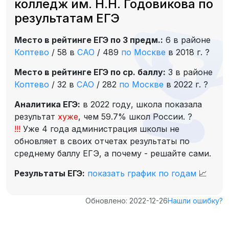
колледж им. Н.Н. Годовикова по
результатам ЕГЭ
Место в рейтинге ЕГЭ по 3 предм.:
6 в районе
Коптево
/
58 в
САО
/
489
по Москве
в 2018 г.
?
Место в рейтинге ЕГЭ по ср. баллу:
3 в районе
Коптево
/
32 в
САО
/
282
по Москве
в 2022 г.
?
Аналитика ЕГЭ:
в 2022 году, школа показала
результат
хуже
, чем 59.7% школ России.
?
!!!
Уже 4 года администрация школы не
обновляет в своих отчетах результаты по
среднему баллу ЕГЭ, а почему - решайте сами.
Результаты ЕГЭ:
показать график по годам
📈
Обновлено: 2022-12-26
Нашли ошибку?