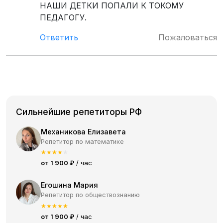
НАШИ ДЕТКИ ПОПАЛИ К ТОКОМУ
ПЕДАГОГУ.
Ответить
Пожаловаться
Сильнейшие репетиторы РФ
Механикова Елизавета
Репетитор по математике
★
★
★
★
★
от 1 900 ₽
/ час
Егошина Мария
Репетитор по обществознанию
★
★
★
★
★
от 1 900 ₽
/ час