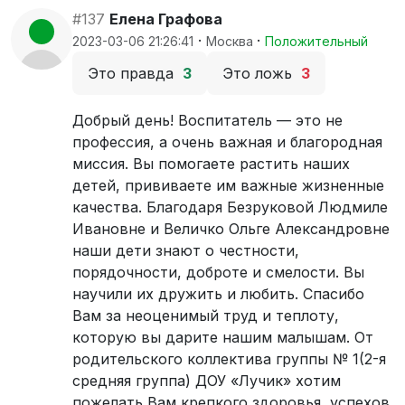
#137
Елена Графова
·
·
2023-03-06 21:26:41
Москва
Положительный
Это правда
3
Это ложь
3
Добрый день! Воспитатель​ — это не​
профессия, а​ очень важная и​ благородная
миссия. Вы​ помогаете растить наших
детей, прививаете им​ важные жизненные
качества. Благодаря Безруковой Людмиле
Ивановне и Величко Ольге Александровне
наши дети знают о​ честности,
порядочности, доброте и​ смелости. Вы​
научили их​ дружить и​ любить. Спасибо
Вам​ за​ неоценимый труд и​ теплоту,
которую вы​ дарите нашим малышам. От
родительского коллектива группы​ № 1(2-я
средняя группа) ДОУ «Лучик» хотим
пожелать Вам крепкого здоровья, успехов