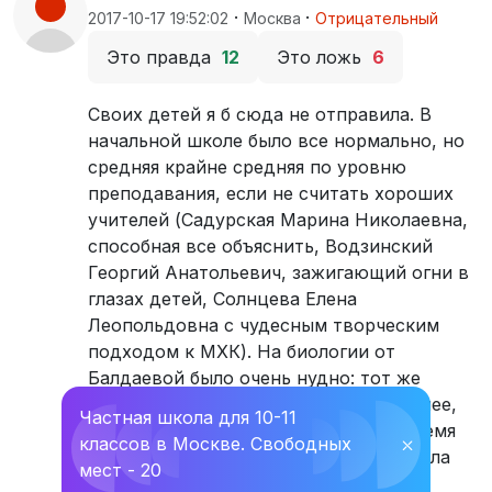
·
·
2017-10-17 19:52:02
Москва
Отрицательный
Это правда
12
Это ложь
6
Своих детей я б сюда не отправила. В
начальной школе было все нормально, но
средняя крайне средняя по уровню
преподавания, если не считать хороших
учителей (Садурская Марина Николаевна,
способная все объяснить, Водзинский
Георгий Анатольевич, зажигающий огни в
глазах детей, Солнцева Елена
Леопольдовна с чудесным творческим
подходом к МХК). На биологии от
Балдаевой было очень нудно: тот же
материал можно рассказать интереснее,
Частная школа для 10-11
короче и дополнить в оставшееся время
классов в Москве. Свободных
⛌
интересными фактами. Географиня была
мест - 20
специфична, но уроки интересными.