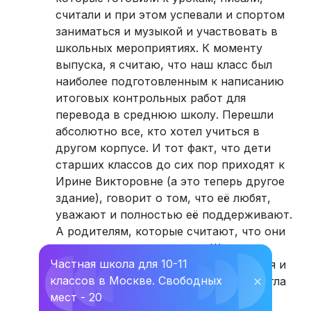
считали и при этом успевали и спортом
заниматься и музыкой и участвовать в
школьных мероприятиях. К моменту
выпуска, я считаю, что наш класс был
наиболее подготовленным к написанию
итоговых контрольных работ для
перевода в среднюю школу. Перешли
абсолютно все, кто хотел учиться в
другом корпусе. И тот факт, что дети
старших классов до сих пор приходят к
Ирине Викторовне (а это теперь другое
здание), говорит о том, что её любят,
уважают и полностью её поддерживают.
А родителям, которые считают, что они
что-то «недополучили» от Школы,
Частная школа для 10-11
предлагаю обратить внимание на себя и
классов в Москве. Свободных
⛌
подумать, а что такого я сама не смогла
мест - 20
объяснить ребёнку, чтобы он более