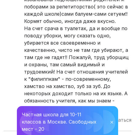
поборами за репетиторство( это сейчас в
каждой школе)сами балуем-сами сетуем!!
Кормят обычно, иногда даже вкусно.
На счет срача в туалетах, да и вообще по
поводу уборки, могу сказать одно,
убирается все своевременно и
качественно, чисто не там где убирают, а
там где не гадят!! Пожалуй, труд уборщиц
и охраны, там самый видимый и
трудоемкий! На счет отношения учителей
к "филиппкам" - по-современному,
хамство на хамство, зуб за зуб. До
некоторых доходит только на их языке. А
обязанность учителя, как мы знаем -
донести!
Частная школа для 10-11
Ответить
Пожаловаться
классов в Москве. Свободных
⛌
мест - 20