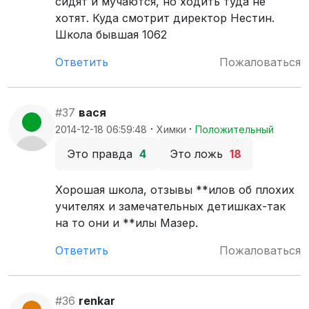
сидят и мучаются, но ходить туда не
хотят. Куда смотрит директор Нестин.
Школа бывшая 1062
Ответить
Пожаловаться
#37
вася
·
·
2014-12-18 06:59:48
Химки
Положительный
Это правда
4
Это ложь
18
Хорошая школа, отзывы **илов об плохих
учителях и замечательных детишках-так
на то они и **илы Мазер.
Ответить
Пожаловаться
#36
renkar