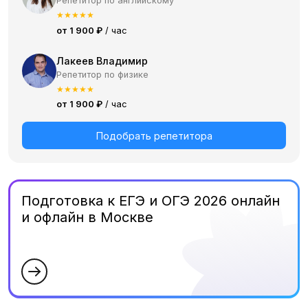
Репетитор по английскому
★
★
★
★
★
от 1 900 ₽
/ час
Лакеев Владимир
Репетитор по физике
★
★
★
★
★
от 1 900 ₽
/ час
Подобрать репетитора
Подготовка к ЕГЭ и ОГЭ 2026 онлайн
и офлайн в Москве