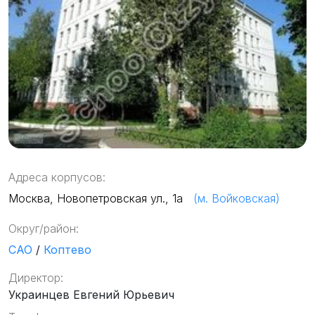
Адреса корпусов:
Москва, Новопетровская ул., 1а
(м. Войковская)
Округ/район:
САО
/
Коптево
Директор:
Украинцев Евгений Юрьевич