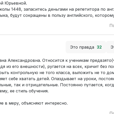
ой Юрьевной.
колы 1448, запаситесь деньгами на репетитора по ан
зыка, будут сокращены в пользу английского, котором
П
Это правда
32
Э
на Александровна. Относится к ученикам предвзято(
я из его внешности), ругается на всех, кричит без п
рыть контрольную не того класса, выложить не то д
яет себе хватать детей. Опаздывает на уроки, постоя
ьные, так и отрицательные. Постоянно путается, когд
ему, ее стиль обучения.
ие в меру, объясняют интересно.
П