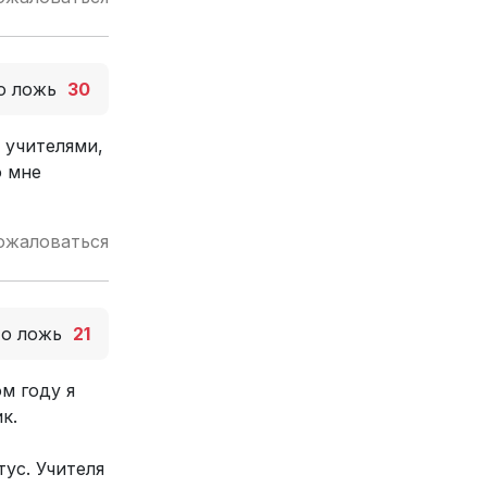
о ложь
30
с учителями,
о мне
ожаловаться
то ложь
21
м году я
к.
ус. Учителя