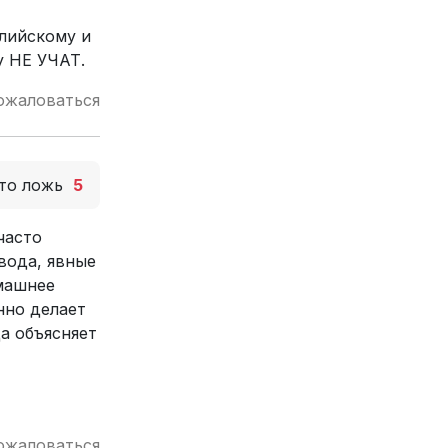
глийскому и
у НЕ УЧАТ.
ожаловаться
то ложь
5
часто
овода, явные
омашнее
нно делает
а объясняет
ожаловаться