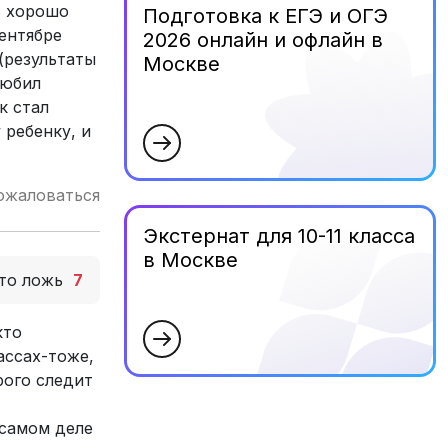
ь хорошо
Подготовка к ЕГЭ и ОГЭ
ентябре
2026 онлайн и офлайн в
 (результаты
Москве
любил
к стал
ребенку, и
ожаловаться
Экстернат для 10-11 класса
в Москве
то ложь
7
кто
ассах-тоже,
рого следит
 самом деле