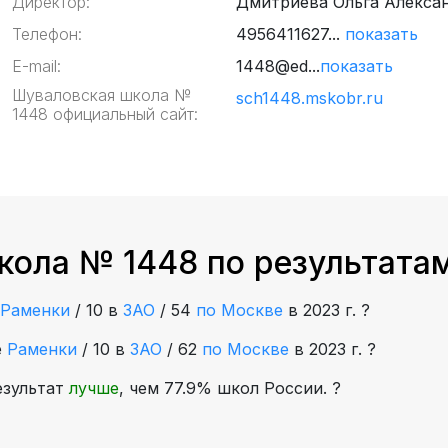
Директор:
Дмитриева Ольга Алекса
Телефон:
4956411627...
показать
E-mail:
1448@ed...
показать
Шуваловская школа №
sch1448.mskobr.ru
1448 официальный сайт:
кола № 1448 по результата
Раменки
/
10 в
ЗАО
/
54
по Москве
в 2023 г.
?
е
Раменки
/
10 в
ЗАО
/
62
по Москве
в 2023 г.
?
езультат
лучше
, чем 77.9% школ России.
?