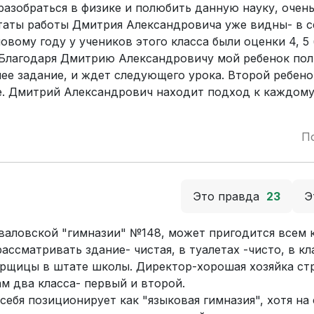
разобраться в физике и полюбить данную науку, очен
таты работы Дмитрия Александровича уже видны- в с
овому году у учеников этого класса были оценки 4, 5
. Благодаря Дмитрию Александровичу мой ребенок по
ее задание, и ждет следующего урока. Второй ребено
. Дмитрий Александрович находит подход к каждому 
П
Это правда
23
Э
валовской "гимназии" №148, может пригодится всем 
ассматривать здание- чистая, в туалетах -чисто, в кл
уборщицы в штате школы. Директор-хорошая хозяйка ст
ам два класса- первый и второй.
себя позиционирует как "языковая гимназия", хотя на