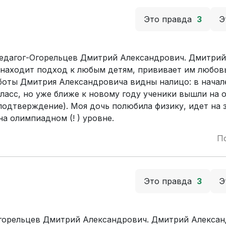
Это правда
3
Э
педагог-Огорельцев Дмитрий Александрович. Дмитрий
 находит подход к любым детям, прививает им любовь
аботы Дмитрия Александровича видны налицо: в начале
ласс, но уже ближе к новому году ученики вышли на 
одтверждение). Моя дочь полюбила физику, идет на з
а олимпиадном (! ) уровне.
П
Это правда
3
Э
Огорельцев Дмитрий Александрович. Дмитрий Алекса