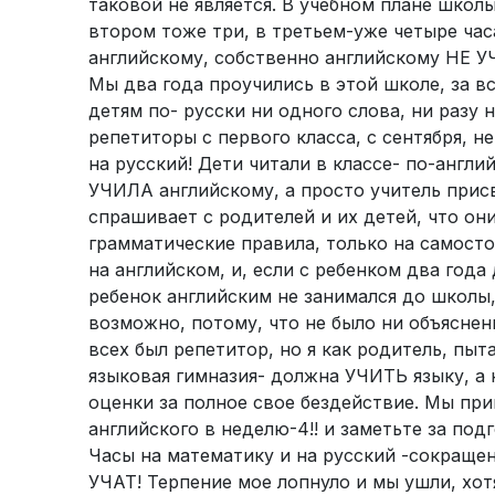
таковой не является. В учебном плане школы
втором тоже три, в третьем-уже четыре часа
английскому, собственно английскому НЕ УЧ
Мы два года проучились в этой школе, за вс
детям по- русски ни одного слова, ни разу н
репетиторы с первого класса, с сентября, н
на русский! Дети читали в классе- по-англи
УЧИЛА английскому, а просто учитель прис
спрашивает с родителей и их детей, что он
грамматические правила, только на самостоя
на английском, и, если с ребенком два года
ребенок английским не занимался до школы
возможно, потому, что не было ни объяснени
всех был репетитор, но я как родитель, пы
языковая гимназия- должна УЧИТЬ языку, а
оценки за полное свое бездействие. Мы при
английского в неделю-4!! и заметьте за по
Часы на математику и на русский -сокращ
УЧАТ! Терпение мое лопнуло и мы ушли, хо