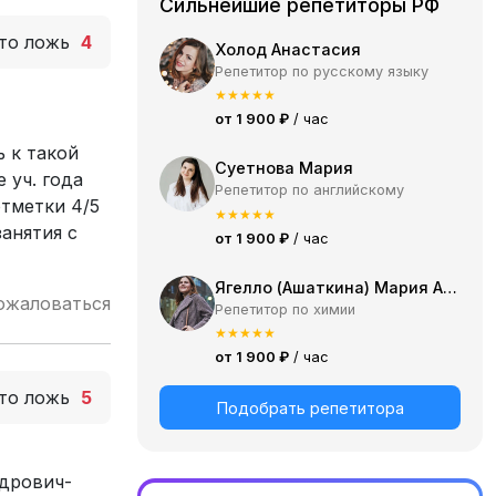
Сильнейшие репетиторы РФ
то ложь
4
Холод Анастасия
Репетитор по русскому языку
★
★
★
★
★
от 1 900 ₽
/ час
 к такой
Суетнова Мария
 уч. года
Репетитор по английскому
отметки 4/5
★
★
★
★
★
анятия с
от 1 900 ₽
/ час
Ягелло (Ашаткина) Мария Александровна
ожаловаться
Репетитор по химии
★
★
★
★
★
от 1 900 ₽
/ час
то ложь
5
Подобрать репетитора
ндрович-