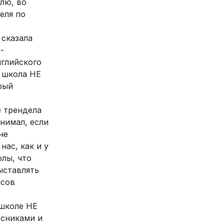
елю, во
еля по
 сказала
-
нглийского
, школа НЕ
рый
е трендела
онимал, если
не
нас, как и у
олы, что
ыставлять
асов
школе НЕ
ссниками и