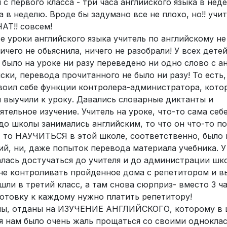
 с первого класса - три часа английского языка в нед
 в неделю. Вроде бы задумано все не плохо, но!! учит
АТ!! совсем!
е уроки английского языка учитель по английскому не
ичего не обьяснила, ничего не разобрали! У всех детей
е было на уроке ни разу переведено ни одно слово с а
йски, перевода прочитанного не было ни разу! То есть
воил себе функции контролера-администратора, кото
и выучили к уроку. Давались словарные диктанты и
тельное изучение. Учитель на уроке, что-то сама себ
 до школы занимались английским, то что он что-то п
, то НАУЧИТЬСЯ в этой школе, соответственно, было 
й, ни, даже попыток перевода материала учебника. У 
талась достучаться до учителя и до администрации шк
 не контроливать пройденное дома с репетитором и в
шли в третий класс, а там снова сюрприз- вместо 3 ч
дготовку к каждому нужно платить репетитору!
ены, отданы на ИЗУЧЕНИЕ АНГЛИЙСКОГО, которому в 
тя нам было очень жаль прощаться со своими однокла