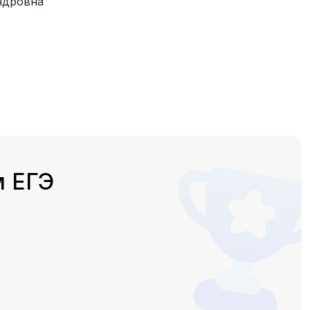
ндровна
м ЕГЭ