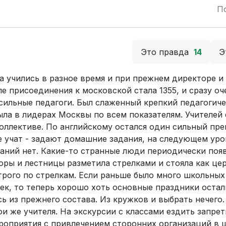
П
Это правда
14
Э
а учились в разное время и при прежнем директоре и
е присоединения к московской стала 1355, и сразу оч
сильные педагоги. Был слаженный крепкий педагогич
ыла в лидерах Москвы по всем показателям. Учителей
коллективе. По английскому остался один сильный пр
е учат - задают домашние задания, на следующем уро
знаний нет. Какие-то странные люди периодически поя
оры и лестницы разметила стрелками и стояла как цер
трого по стрелкам. Если раньше было много школьных
ек, то теперь хорошо хоть основные праздники остали
сь из прежнего состава. Из кружков и выбрать нечего
и же учителя. На экскурсии с классами ездить запрет
роприятия с привлечением сторонних организаций в 