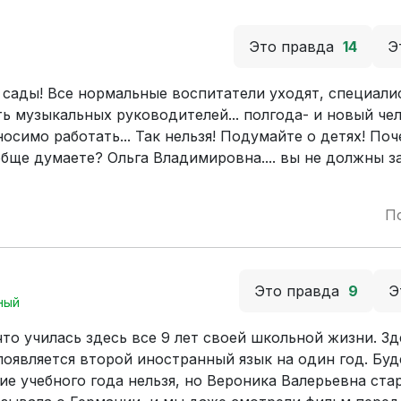
Это правда
14
Э
 сады! Все нормальные воспитатели уходят, специали
ть музыкальных руководителей... полгода- и новый чел
осимо работать... Так нельзя! Подумайте о детях! Поч
бще думаете? Ольга Владимировна.... вы не должны з
П
Это правда
9
Э
ный
о училась здесь все 9 лет своей школьной жизни. Зд
 появляется второй иностранный язык на один год. Буд
ие учебного года нельзя, но Вероника Валерьевна ста