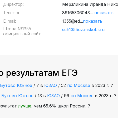
Директор:
Мерзликина Ираида Нико
Телефон:
89165306043...
показать
E-mail:
1355@ed...
показать
Школа №1355
sch1355uz.mskobr.ru
официальный сайт:
о результатам ЕГЭ
Бутово Южное
/
7 в
ЮЗАО
/
52
по Москве
в 2023 г.
?
е
Бутово Южное
/
13 в
ЮЗАО
/
99
по Москве
в 2023 г.
?
езультат
лучше
, чем 65.6% школ России.
?