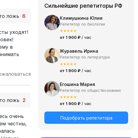
Сильнейшие репетиторы РФ
то ложь
6
Климушкина Юлия
Репетитор по биологии
★
★
★
★
★
сты уходят!
от 1 900 ₽
/ час
овек!
ему в
Журавель Ирина
анимать
Репетитор по литературе
★
★
★
★
★
от 1 900 ₽
/ час
ожаловаться
Егошина Мария
Репетитор по обществознанию
★
★
★
★
★
то ложь
2
от 1 900 ₽
/ час
есь очень
Подобрать репетитора
ем честны,
ралась