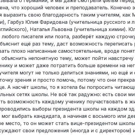
азывала о Германии, и мы даже смотрели фильм пере
ена, что хороший человек и преподаватель. Конечно э
я выразить свою благодарность таким учителям, как
), Гарбуз Юлия Фаридовна (учительница русского и л
глийского), Наталья Львовна (учительница химии). Ю
любого писателя или поэта, разберёт каждую строчк
объяснит ещё раз тему, даст возможность переписать 
ать плохо написанные самостоятельные, вроде поня
 объяснить непонятную тему, может пойти навстречу 
енику и может даже потратить больше времени на нег
учителя могут не только делиться знаниями, но ещё и
точку зрения и просто помочь, потому что они прекр
це. А насчёт школы, то я хотела бы попросить читающ
льных сетях школы. Не всё так радужно: есть свои м
есть возможность каждому ученику поучаствовать в ж
 проводились выборы президента школы на каждом зд
 мог выбрать кандидата, а начиная с восьмого или де
ое место, то он может стать вице-президентом школы
суждают свои предложения (иногда и с директором) 