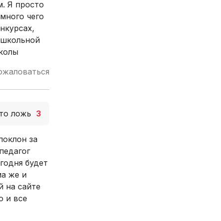
. Я просто
 много чего
нкурсах,
 школьной
школы
ожаловаться
то ложь
3
поклон за
педагог
егодня будет
ма же и
й на сайте
о и все