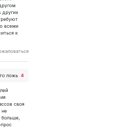
 другом
в других
требуют
со всеми
иться к
ожаловаться
то ложь
4
елей
бия
ассов своя
 не
 больше,
опрос