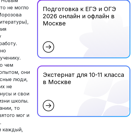
д Новым
то не могло
Подготовка к ЕГЭ и ОГЭ
 Морозова
2026 онлайн и офлайн в
итературы),
Москве
лия
у
работу.
тно
ученику.
о чем
 опытом, они
Экстернат для 10-11 класса
асные люди,
в Москве
их не
инусы и свои
изни школы.
ании, то
вятого мог и
.
и каждый,