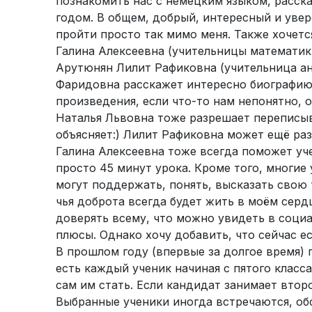
познакомить нас с немецким языком, расск
годом. В общем, добрый, интересный и увер
пройти просто так мимо меня. Также хочетс
Галина Алексеевна (учительницы математики
Арутюнян Лилит Рафиковна (учительница ан
Фаридовна расскажет интересно биографию 
произведения, если что-то нам непонятно, 
Наталья Львовна тоже разрешает переписыв
объясняет:) Лилит Рафиковна может ещё раз
Галина Алексеевна тоже всегда поможет уч
просто 45 минут урока. Кроме того, многие 
могут поддержать, понять, высказать свою 
чья доброта всегда будет жить в моём серд
доверять всему, что можно увидеть в социа
плюсы. Однако хочу добавить, что сейчас 
В прошлом году (впервые за долгое время)
есть каждый ученик начиная с пятого класса
сам им стать. Если кандидат занимает втор
Выбранные ученики иногда встречаются, об