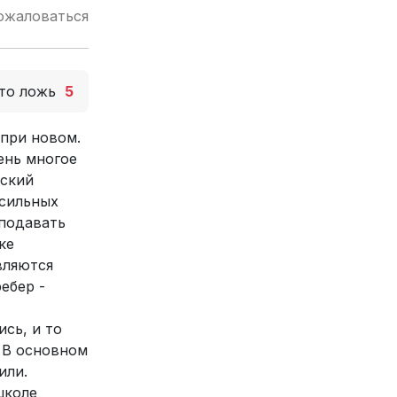
ожаловаться
то ложь
5
 при новом.
ень многое
еский
 сильных
еподавать
ке
вляются
ебер -
сь, и то
. В основном
или.
школе