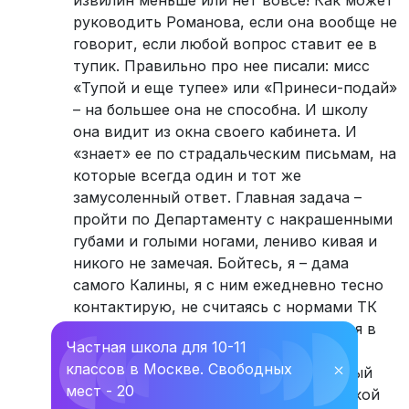
руководить Романова, если она вообще не
говорит, если любой вопрос ставит ее в
тупик. Правильно про нее писали: мисс
«Тупой и еще тупее» или «Принеси-подай»
– на большее она не способна. И школу
она видит из окна своего кабинета. И
«знает» ее по страдальческим письмам, на
которые всегда один и тот же
замусоленный ответ. Главная задача –
пройти по Департаменту с накрашенными
губами и голыми ногами, лениво кивая и
никого не замечая. Бойтесь, я – дама
самого Калины, я с ним ежедневно тесно
контактирую, не считаясь с нормами ТК
РФ. «Кто такая Осипова? » – спросил я в
Частная школа для 10-11
школе № 1290 во время известных
классов в Москве. Свободных
⛌
событий. Услышал странный, но точный
мест - 20
ответ: «Как увидите «Барби» в короткой