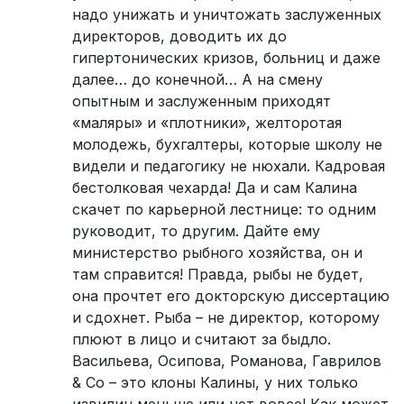
надо унижать и уничтожать заслуженных
директоров, доводить их до
гипертонических кризов, больниц и даже
далее… до конечной… А на смену
опытным и заслуженным приходят
«маляры» и «плотники», желторотая
молодежь, бухгалтеры, которые школу не
видели и педагогику не нюхали. Кадровая
бестолковая чехарда! Да и сам Калина
скачет по карьерной лестнице: то одним
руководит, то другим. Дайте ему
министерство рыбного хозяйства, он и
там справится! Правда, рыбы не будет,
она прочтет его докторскую диссертацию
и сдохнет. Рыба – не директор, которому
плюют в лицо и считают за быдло.
Васильева, Осипова, Романова, Гаврилов
& Co – это клоны Калины, у них только
извилин меньше или нет вовсе! Как может