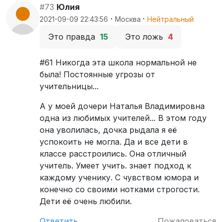
#73
Юлия
·
·
2021-09-09 22:43:56
Москва
Нейтральный
Это правда
15
Это ложь
4
#61 Никогда эта школа нормальной не
была! Постоянные угрозы от
учительницы...
А у моей дочери Наталья Владимировна
одна из любимых учителей... В этом году
она уволилась, дочка рыдала я её
успокоить не могла. Да и все дети в
классе расстроились. Она отличный
учитель. Умеет учить. знает подход к
каждому ученику. С чувством юмора и
конечно со своими нотками строгости.
Дети её очень любили.
Ответить
Пожаловаться