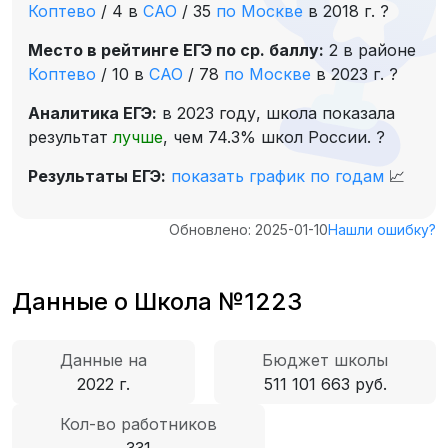
Коптево
/
4 в
САО
/
35
по Москве
в 2018 г.
?
Место в рейтинге ЕГЭ по ср. баллу:
2 в районе
Коптево
/
10 в
САО
/
78
по Москве
в 2023 г.
?
Аналитика ЕГЭ:
в 2023 году, школа показала
результат
лучше
, чем 74.3% школ России.
?
Результаты ЕГЭ:
показать график по годам
📈
Обновлено: 2025-01-10
Нашли ошибку?
Данные о Школа №1223
Данные на
Бюджет школы
2022 г.
511 101 663 руб.
Кол-во работников