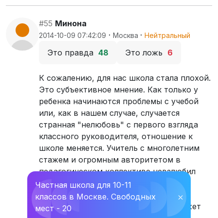
#55
Минона
·
·
2014-10-09 07:42:09
Москва
Нейтральный
Это правда
48
Это ложь
6
К сожалению, для нас школа стала плохой.
Это субъективное мнение. Как только у
ребенка начинаются проблемы с учебой
или, как в нашем случае, случается
странная "нелюбовь" с первого взгляда
классного руководителя, отношение к
школе меняется. Учитель с многолетним
стажем и огромным авторитетом в
педагогическом коллективе невзлюбил
ребенка и выживает из школы.
Частная школа для 10-11
Противостоять невозможно. да и не
классов в Москве. Свободных
⛌
хочется уже. Понимаю, что такое может
мест - 20