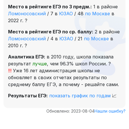
Место в рейтинге ЕГЭ по 3 предм.:
1 в районе
Ломоносовский
/
7 в
ЮЗАО
/
48
по Москве
в
2022 г.
?
Место в рейтинге ЕГЭ по ср. баллу:
2 в районе
Ломоносовский
/
4 в
ЮЗАО
/
21
по Москве
в
2010 г.
?
Аналитика ЕГЭ:
в 2010 году, школа показала
результат
лучше
, чем 96.3% школ России.
?
!!!
Уже 16 лет администрация школы не
обновляет в своих отчетах результаты по
среднему баллу ЕГЭ, а почему - решайте сами.
Результаты ЕГЭ:
показать график по годам
📈
Обновлено: 2023-08-04
Нашли ошибку?