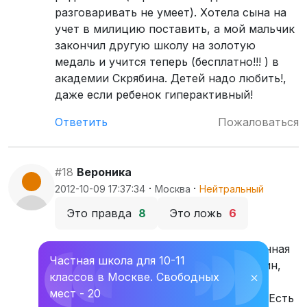
разговаривать не умеет). Хотела сына на
учет в милицию поставить, а мой мальчик
закончил другую школу на золотую
медаль и учится теперь (бесплатно!!! ) в
академии Скрябина. Детей надо любить!,
даже если ребенок гиперактивный!
Ответить
Пожаловаться
#18
Вероника
·
·
2012-10-09 17:37:34
Москва
Нейтральный
Это правда
8
Это ложь
6
В нашей школе работает необыкновенная
Частная школа для 10-11
команда учителей. Почти все, как один,
классов в Москве. Свободных
⛌
обладают такими качествами, как
мест - 20
терпение, доброта и любовь к детям. Есть