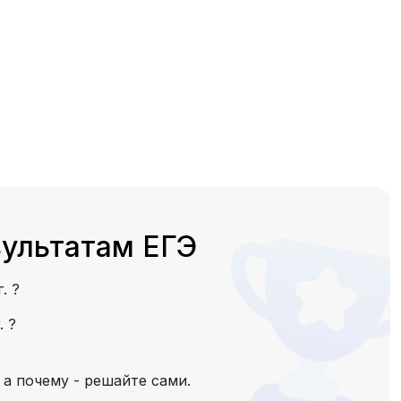
зультатам ЕГЭ
г.
?
г.
?
 а почему - решайте сами.