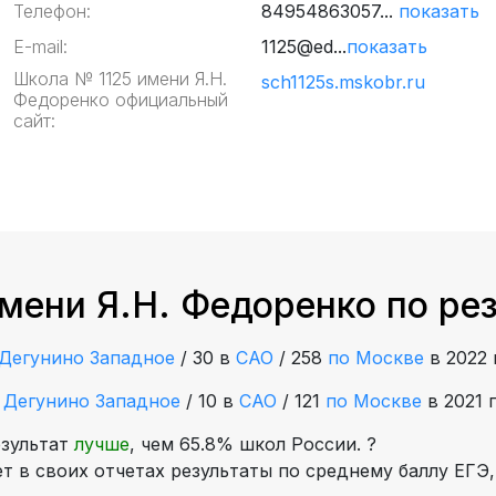
Телефон:
84954863057...
показать
E-mail:
1125@ed...
показать
Школа № 1125 имени Я.Н.
sch1125s.mskobr.ru
Федоренко официальный
сайт:
мени Я.Н. Федоренко по ре
Дегунино Западное
/
30 в
САО
/
258
по Москве
в 2022 
е
Дегунино Западное
/
10 в
САО
/
121
по Москве
в 2021 
езультат
лучше
, чем 65.8% школ России.
?
 в своих отчетах результаты по среднему баллу ЕГЭ,