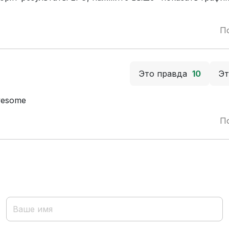
П
Это правда
10
Э
awesome
П