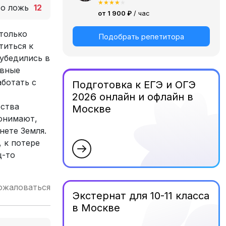
★
★
★
★
★
то ложь
12
от 1 900 ₽
/ час
 только
Подобрать репетитора
титься к
 убедились в
ивные
аботать с
Подготовка к ЕГЭ и ОГЭ
2026 онлайн и офлайн в
ества
Москве
понимают,
нете Земля.
 к потере
ц-то
ожаловаться
Экстернат для 10-11 класса
в Москве