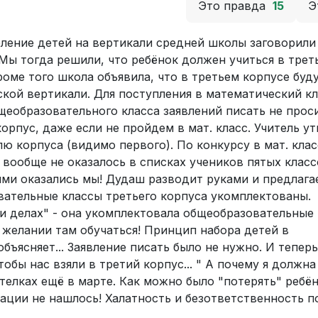
Это правда
15
Э
ление детей на вертикали средней школы заговорили 
 Мы тогда решили, что ребёнок должен учиться в трет
Кроме того школа объявила, что в третьем корпусе буд
кой вертикали. Для поступления в математический к
бщеобразовательного класса заявлений писать не прос
орпус, даже если не пройдем в мат. класс. Учитель у
 корпуса (видимо первого). По конкурсу в мат. клас
 вообще не оказалось в списках учеников пятых класс
ими оказались мы! Дудаш разводит руками и предлага
овательные классы третьего корпуса укомплектованы.
ри делах" - она укомплектовала общеобразовательные
 желании там обучаться! Принцип набора детей в
бъясняет... Заявление писать было не нужно. И тепер
чтобы нас взяли в третий корпус... " А почему я должна
телках ещё в марте. Как можно было "потерять" ребён
ации не нашлось! Халатность и безответственность по