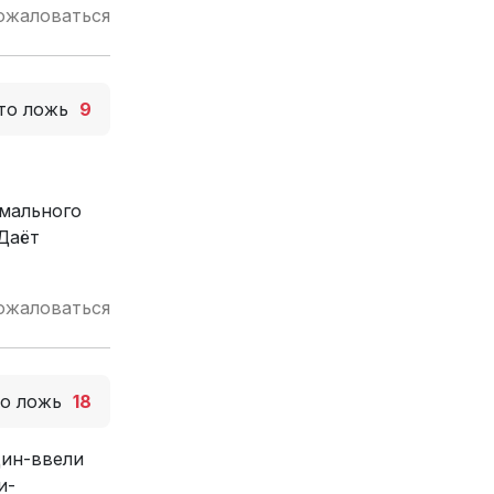
ожаловаться
то ложь
9
рмального
 Даёт
ожаловаться
то ложь
18
дин-ввели
и-