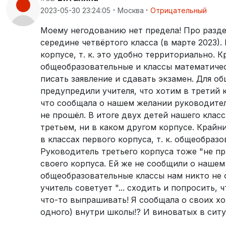
·
·
2023-05-30 23:24:05
Москва
Отрицательный
Моему негодованию нет предела! Про разде
середине четвёртого класса (в марте 2023).
корпусе, т. к. это удобно территориально. 
общеобразовательные и классы математичес
писать заявление и сдавать экзамен. Для о
предупредили учителя, что хотим в третий к
что сообщала о нашем желании руководителю
не прошёл. В итоге двух детей нашего класс
третьем, ни в каком другом корпусе. Крайн
в классах первого корпуса, т. к. общеобраз
Руководитель третьего корпуса тоже "не п
своего корпуса. Ей же не сообщили о нашем
общеобразовательные классы нам никто не о
учитель советует "... сходить и попросить, 
что-то выпрашивать! Я сообщала о своих хо
одного) внутри школы!? И виноватых в ситу