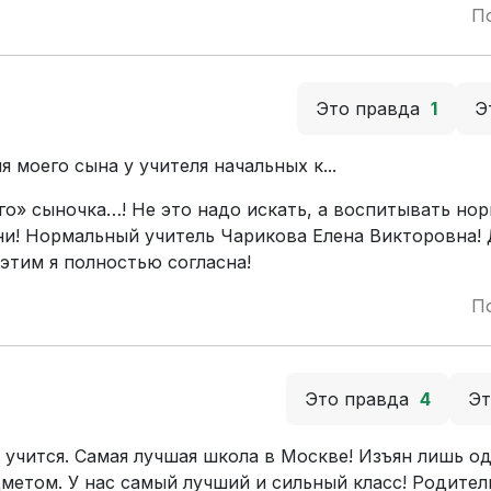
П
Это правда
1
Э
 моего сына у учителя начальных к...
го» сыночка…! Не это надо искать, а воспитывать но
юни! Нормальный учитель Чарикова Елена Викторовна!
 этим я полностью согласна!
П
Это правда
4
Э
м учится. Самая лучшая школа в Москве! Изъян лишь о
метом. У нас самый лучший и сильный класс! Родител