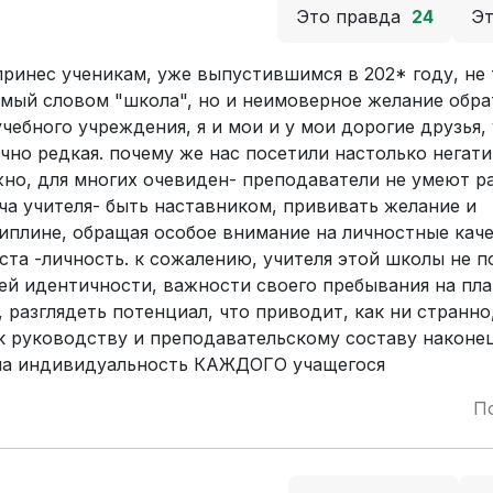
Это правда
24
Э
принес ученикам, уже выпустившимся в 202* году, не
емый словом "школа", но и неимоверное желание обра
чебного учреждения, я и мои и у мои дорогие друзья,
чно редкая. почему же нас посетили настолько негат
но, для многих очевиден- преподаватели не умеют р
ача учителя- быть наставником, прививать желание и
иплине, обращая особое внимание на личностные кач
аста -личность. к сожалению, учителя этой школы не 
ей идентичности, важности своего пребывания на пла
разглядеть потенциал, что приводит, как ни странно,
 к руководству и преподавательскому составу наконе
 на индивидуальность КАЖДОГО учащегося
П