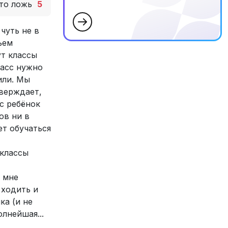
то ложь
5
чуть не в
ьем
ут классы
ласс нужно
или. Мы
тверждает,
с ребёнок
ов ни в
ет обучаться
 классы
ь мне
 ходить и
ка (и не
лнейшая...