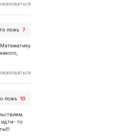
ожаловаться
то ложь
7
. Математику
какого,
ожаловаться
то ложь
10
льствием,
 идти- то
ы!!!