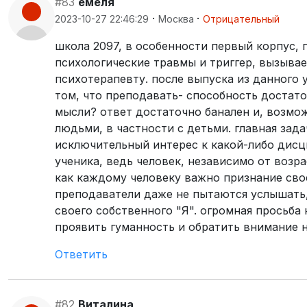
#83
емеля
·
·
2023-10-27 22:46:29
Москва
Отрицательный
школа 2097, в особенности первый корпус, 
психологические травмы и триггер, вызыва
психотерапевту. после выпуска из данного у
том, что преподавать- способность достато
мысли? ответ достаточно банален и, возмож
людьми, в частности с детьми. главная зад
исключительный интерес к какой-либо дисц
ученика, ведь человек, независимо от возр
как каждому человеку важно признание сво
преподаватели даже не пытаются услышать, 
своего собственного "Я". огромная просьба
проявить гуманность и обратить внимание
Ответить
#82
Виталина