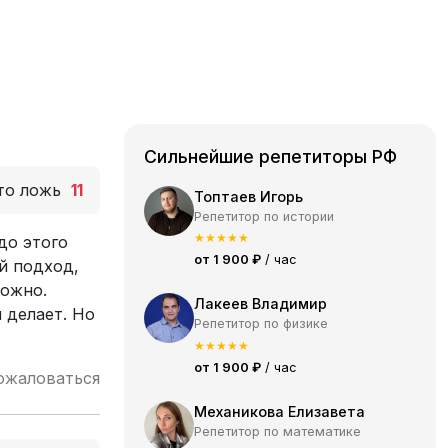
Сильнейшие репетиторы РФ
то ложь
11
Топтаев Игорь
Репетитор по истории
★
★
★
★
★
до этого
от 1 900 ₽
/ час
й подход,
можно.
Лакеев Владимир
 делает. Но
Репетитор по физике
★
★
★
★
★
от 1 900 ₽
/ час
ожаловаться
Механикова Елизавета
Репетитор по математике