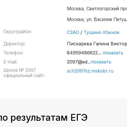
Москва, Светлогорский про
Москва, ул. Василия Пету
Округ/район:
СЗАО
/
Тушино Южное
Директор:
Пискарева Галина Викто
Телефон:
84959486622...
показать
E-mail:
2097@ed...
показать
Школа № 2097
sch2097sz.mskobr.ru
официальный сайт:
по результатам ЕГЭ