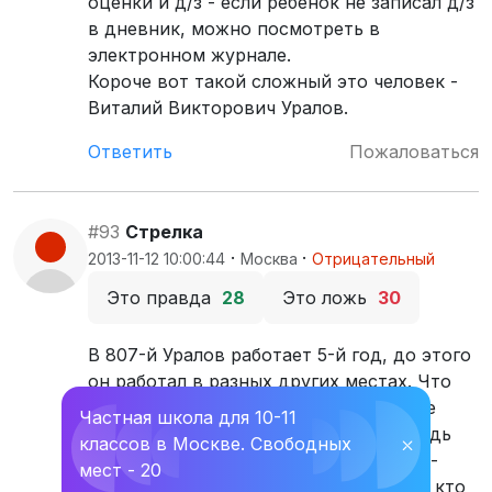
оценки и д/з - если ребенок не записал д/з
в дневник, можно посмотреть в
электронном журнале.
Короче вот такой сложный это человек -
Виталий Викторович Уралов.
Ответить
Пожаловаться
#93
Стрелка
·
·
2013-11-12 10:00:44
Москва
Отрицательный
Это правда
28
Это ложь
30
В 807-й Уралов работает 5-й год, до этого
он работал в разных других местах. Что
касается кошмара - Уралов терпеть не
Частная школа для 10-11
может детей, учит их в первую очередь
классов в Москве. Свободных
⛌
цинизму. Что касается преподавания -
мест - 20
литература "кто читает, тот читает, а кто