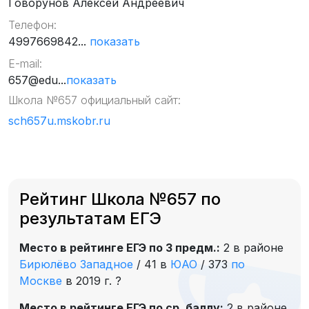
Говорунов Алексей Андреевич
Телефон:
4997669842...
показать
E-mail:
657@edu...
показать
Школа №657 официальный сайт:
sch657u.mskobr.ru
Рейтинг Школа №657 по
результатам ЕГЭ
Место в рейтинге ЕГЭ по 3 предм.:
2 в районе
Бирюлёво Западное
/
41 в
ЮАО
/
373
по
Москве
в 2019 г.
?
Место в рейтинге ЕГЭ по ср. баллу:
2 в районе