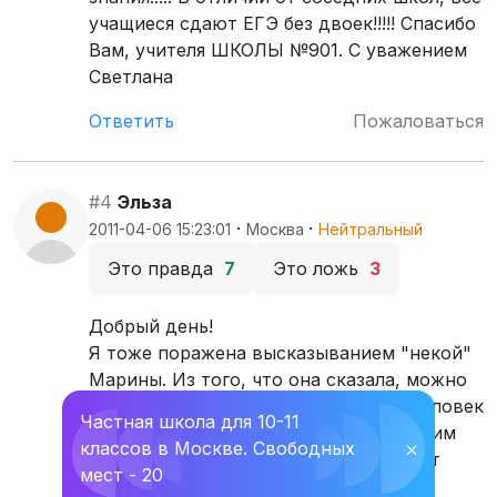
учащиеся сдают ЕГЭ без двоек!!!!! Спасибо
Вам, учителя ШКОЛЫ №901. С уважением
Светлана
Ответить
Пожаловаться
#4
Эльза
·
·
2011-04-06 15:23:01
Москва
Нейтральный
Это правда
7
Это ложь
3
Добрый день!
Я тоже поражена высказыванием "некой"
Марины. Из того, что она сказала, можно
лишь сделать вывод, что сама она человек
Частная школа для 10-11
слабый, трусливый и видимо с большим
классов в Москве. Свободных
⛌
количеством комлексов, раз не может
мест - 20
прийти в школу и выговорить свой